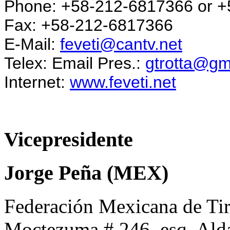
Phone: +58-212-6817366 or 
Fax: +58-212-6817366
E-Mail:
feveti@cantv.net
Telex: Email Pres.:
gtrotta@gm
Internet:
www.feveti.net
Vicepresidente
Jorge Peña (MEX)
Federación Mexicana de Tir
Moctezuma # 246, esq. Ald